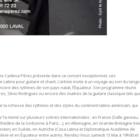
icio Cadena Pérez présente dans ce concert exceptionnel, ses
atine pour guitare et chant. L’artiste invite à un voyage au son du tango
encore des rythmes de son pays natal, l’Équateur. Son programme réunit
z, Silvio Rodrigues ou encore des maitres de la guitare classique tels qu
ute la richesse des rythmes et des styles du continent latino-américain, qui
ez l’a mené sur plusieurs scènes internationales : en France (Salle gaveau,
théâtre de la Sorbonne à Paris…), en Allemagne, en Grande-Bretagne (Hal
ter), en Suède, en Autriche (Casa Latina et Diplomatique Académie de
Bolivie et en Équateur entre autres. Rendez-Vous samedi 13 Mai à 19h00 et