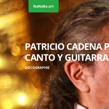
NaNaBa.art
© Patri
PATRICIO CADENA 
CANTO Y GUITARRA
Previous
DISCOGRAPHIE