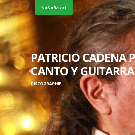
NaNaBa.art
© Patri
PATRICIO CADENA 
CANTO Y GUITARRA
Previous
DISCOGRAPHIE