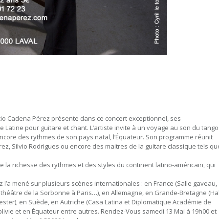
icio Cadena Pérez présente dans ce concert exceptionnel, ses
atine pour guitare et chant. L’artiste invite à un voyage au son du tango
encore des rythmes de son pays natal, l’Équateur. Son programme réunit
z, Silvio Rodrigues ou encore des maitres de la guitare classique tels qu
ute la richesse des rythmes et des styles du continent latino-américain, qui
ez l’a mené sur plusieurs scènes internationales : en France (Salle gaveau,
théâtre de la Sorbonne à Paris…), en Allemagne, en Grande-Bretagne (Hal
ter), en Suède, en Autriche (Casa Latina et Diplomatique Académie de
Bolivie et en Équateur entre autres. Rendez-Vous samedi 13 Mai à 19h00 et