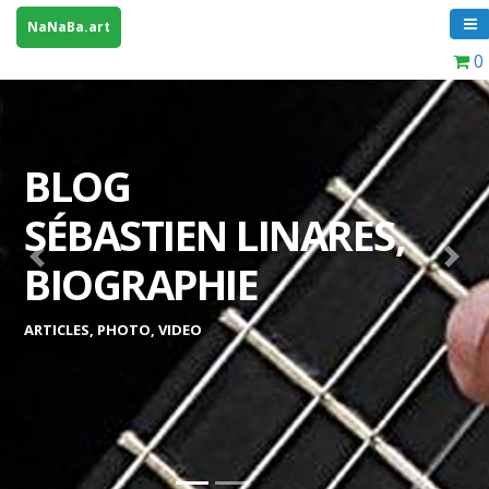
NaNaBa.art
0
BLOG
SÉBASTIEN LINARES,
Previous
Next
BIOGRAPHIE
ARTICLES, PHOTO, VIDEO