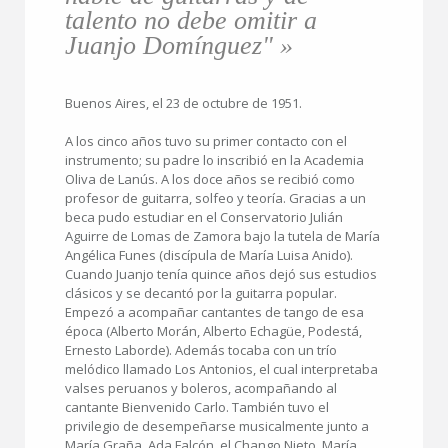
talento no debe omitir a
Juanjo Domínguez" »
Buenos Aires, el 23 de octubre de 1951.
A los cinco años tuvo su primer contacto con el
instrumento; su padre lo inscribió en la Academia
Oliva de Lanús. A los doce años se recibió como
profesor de guitarra, solfeo y teoría. Gracias a un
beca pudo estudiar en el Conservatorio Julián
Aguirre de Lomas de Zamora bajo la tutela de María
Angélica Funes (discípula de María Luisa Anido).
Cuando Juanjo tenía quince años dejó sus estudios
clásicos y se decantó por la guitarra popular.
Empezó a acompañar cantantes de tango de esa
época (Alberto Morán, Alberto Echagüe, Podestá,
Ernesto Laborde). Además tocaba con un trío
melódico llamado Los Antonios, el cual interpretaba
valses peruanos y boleros, acompañando al
cantante Bienvenido Carlo. También tuvo el
privilegio de desempeñarse musicalmente junto a
María Graña, Ada Falcón, el Chango Nieto, María