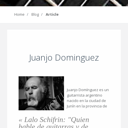
Home
Blog
Article
Juanjo Dominguez
Juanjo Domínguez es un
guitarrista argentino
nacido en la ciudad de
Junín en la provincia de
« Lalo Schifrin: "Quien
hable de guitarras y de