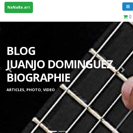
NaNaBa.art
0
BLOG
JUANJO DOMINGUEZ,
Previous
Next
BIOGRAPHIE
ARTICLES, PHOTO, VIDEO