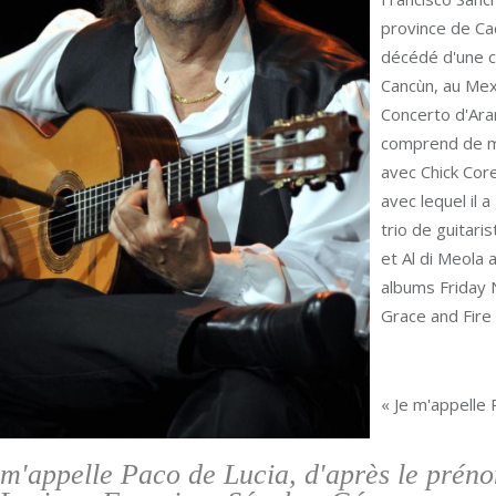
province de Ca
décédé d'une c
Cancùn, au Mex
Concerto d'Ara
comprend de mu
avec Chick Core
avec lequel il 
trio de guitari
et Al di Meola 
albums Friday N
Grace and Fire
« Je m'appelle
 m'appelle Paco de Lucia, d'après le prén