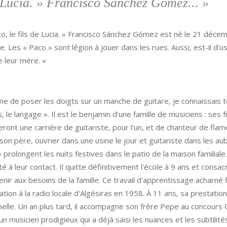
e Lucia. » Francisco Sánchez Gómez... »
o, le fils de Lucia. » Francisco Sánchez Gómez est né le 21 déce
ie. Les « Paco » sont légion à jouer dans les rues. Aussi, est-il d'u
 leur mère. «
e de poser les doigts sur un manche de guitare, je connaissais 
 le langage ». Il est le benjamin d'une famille de musiciens : se
ront une carrière de guitariste, pour l'un, et de chanteur de flame
son père, ouvrier dans une usine le jour et guitariste dans les aube
 prolongent les nuits festives dans le patio de la maison familial
té à leur contact. Il quitte définitivement l'école à 9 ans et consa
nir aux besoins de la famille. Ce travail d'apprentissage acharné 
tion à la radio locale d'Algésiras en 1958. À 11 ans, sa prestatio
elle. Un an plus tard, il accompagne son frère Pepe au concours
n musicien prodigieux qui a déjà saisi les nuances et les subtilit