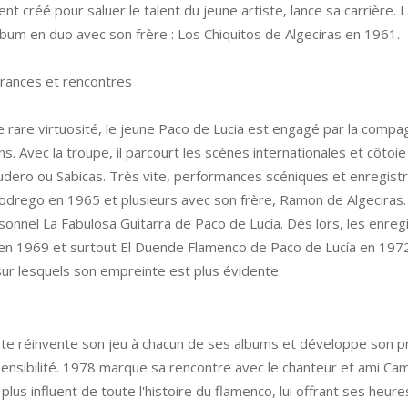
nt créé pour saluer le talent du jeune artiste, lance sa carrière
bum en duo avec son frère : Los Chiquitos de Algeciras en 1961.
érances et rencontres
 rare virtuosité, le jeune Paco de Lucia est engagé par la compag
ns. Avec la troupe, il parcourt les scènes internationales et côto
udero ou Sabicas. Très vite, performances scéniques et enregis
drego en 1965 et plusieurs avec son frère, Ramon de Algeciras. E
onnel La Fabulosa Guitarra de Paco de Lucía. Dès lors, les enreg
en 1969 et surtout El Duende Flamenco de Paco de Lucía en 1972
ur lesquels son empreinte est plus évidente.
ste réinvente son jeu à chacun de ses albums et développe son p
nsibilité. 1978 marque sa rencontre avec le chanteur et ami Camar
plus influent de toute l'histoire du flamenco, lui offrant ses heu