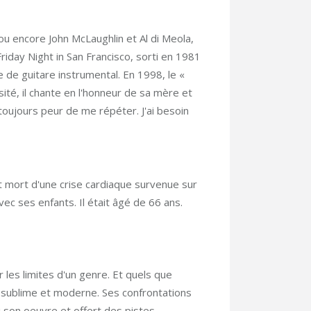
 ou encore John McLaughlin et Al di Meola,
Friday Night in San Francisco, sorti en 1981
e de guitare instrumental. En 1998, le «
sité, il chante en l'honneur de sa mère et
toujours peur de me répéter. J'ai besoin
t mort d'une crise cardiaque survenue sur
vec ses enfants. Il était âgé de 66 ans.
les limites d'un genre. Et quels que
 sublime et moderne. Ses confrontations
chi son oeuvre et offert des pistes