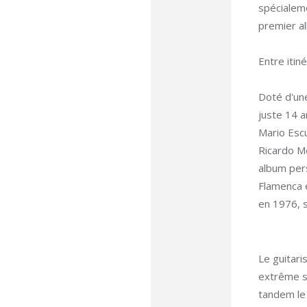
spécialeme
premier al
Entre itin
Doté d'une
juste 14 a
Mario Esc
Ricardo Mo
album pers
Flamenca 
en 1976, s
Le guitari
extrême se
tandem le 