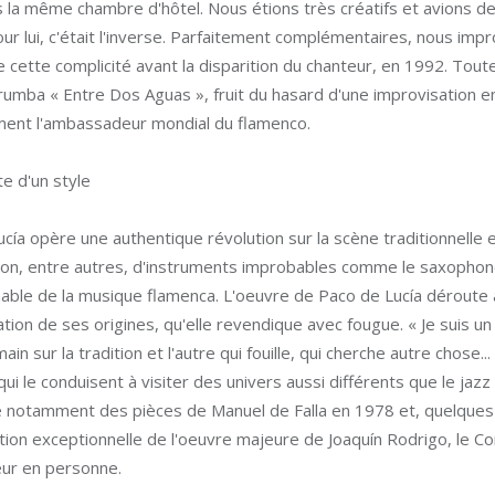
 la même chambre d'hôtel. Nous étions très créatifs et avions de 
our lui, c'était l'inverse. Parfaitement complémentaires, nous imp
e cette complicité avant la disparition du chanteur, en 1992. Toute
umba « Entre Dos Aguas », fruit du hasard d'une improvisation en 
ement l'ambassadeur mondial du flamenco.
e d'un style
cía opère une authentique révolution sur la scène traditionnelle e
tion, entre autres, d'instruments improbables comme le saxophone
able de la musique flamenca. L'oeuvre de Paco de Lucía déroute a
tation de ses origines, qu'elle revendique avec fougue. « Je suis un
ain sur la tradition et l'autre qui fouille, qui cherche autre chose..
qui le conduisent à visiter des univers aussi différents que le jazz
e notamment des pièces de Manuel de Falla en 1978 et, quelques 
tion exceptionnelle de l'oeuvre majeure de Joaquín Rodrigo, le Co
ur en personne.