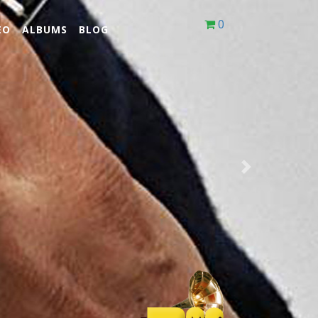
0
EO
ALBUMS
BLOG
Next