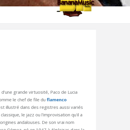
 d'une grande virtuosité, Paco de Lucia
omme le chef de file du
flamenco
t illustré dans des registres aussi variés
lassique, le jazz ou l'improvisation qu'il a
 origines andalouses. De son vrai nom
hez Gómez, né en 1947 à Algésiras dans la