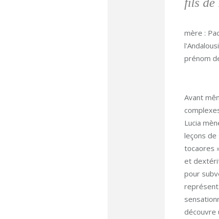
fils d
mère : Pac
l'Andalous
prénom de
Avant mêm
complexes,
Lucia mène
leçons de 
tocaores »
et dextéri
pour subve
représenta
sensationn
découvre u