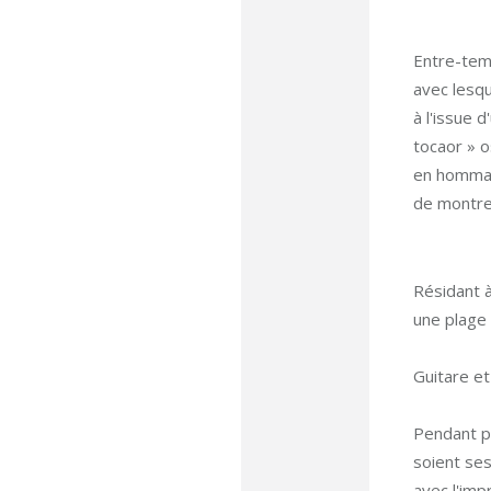
Entre-temp
avec lesqu
à l'issue 
tocaor » o
en hommage
de montrer
Résidant à
une plage 
Guitare e
Pendant pl
soient ses
avec l'imp