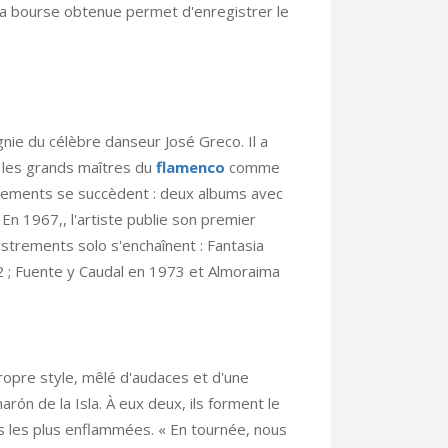
. La bourse obtenue permet d'enregistrer le
nie du célèbre danseur José Greco. Il a
ie les grands maîtres du
flamenco
comme
trements se succèdent : deux albums avec
n 1967,, l'artiste publie son premier
istrements solo s'enchaînent : Fantasia
 ; Fuente y Caudal en 1973 et Almoraima
ropre style, mêlé d'audaces et d'une
ón de la Isla. À eux deux, ils forment le
res les plus enflammées. « En tournée, nous