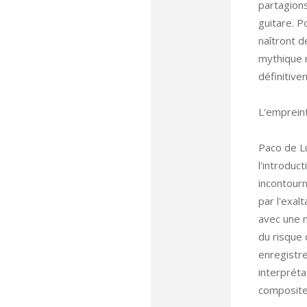
partagions
guitare. P
naîtront d
mythique r
définitiv
L'empreint
Paco de Lu
l'introduc
incontourn
par l'exal
avec une m
du risque 
enregistr
interpréta
composite