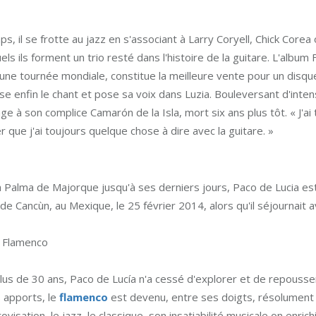
s, il se frotte au jazz en s'associant à Larry Coryell, Chick Corea
els ils forment un trio resté dans l'histoire de la guitare. L'album 
d'une tournée mondiale, constitue la meilleure vente pour un disqu
se enfin le chant et pose sa voix dans Luzia. Bouleversant d'inten
 à son complice Camarón de la Isla, mort six ans plus tôt. « J'ai 
 que j'ai toujours quelque chose à dire avec la guitare. »
 Palma de Majorque jusqu'à ses derniers jours, Paco de Lucia es
de Cancùn, au Mexique, le 25 février 2014, alors qu'il séjournait a
t Flamenco
us de 30 ans, Paco de Lucía n'a cessé d'explorer et de repousser 
 apports, le
flamenco
est devenu, entre ses doigts, résolument
rovisation, le jazz, le classique, son insatiabilité musicale on enri