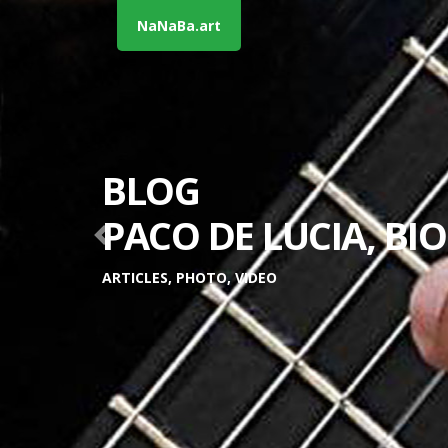
NaNaBa.art
BLOG
PACO DE LUCIA, BI
Previous
ARTICLES, PHOTO, VIDEO