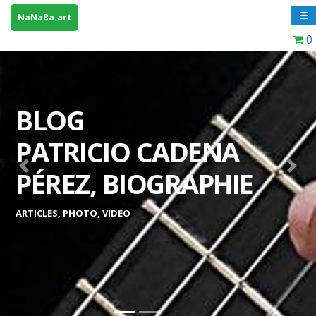
NaNaBa.art
0
BLOG
PATRICIO CADENA
Previous
Next
PÉREZ, BIOGRAPHIE
ARTICLES, PHOTO, VIDEO